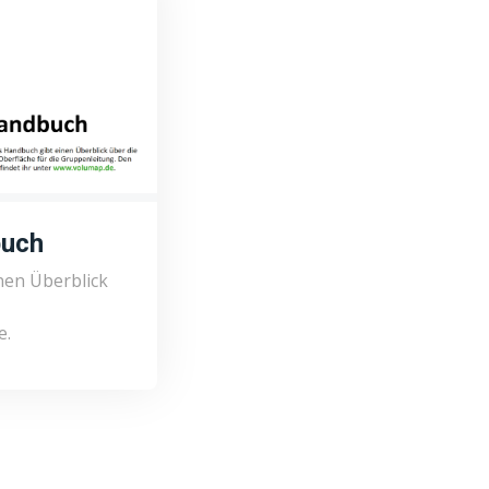
buch
nen Überblick
e.