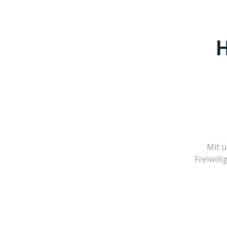
H
Mit u
Freiwill