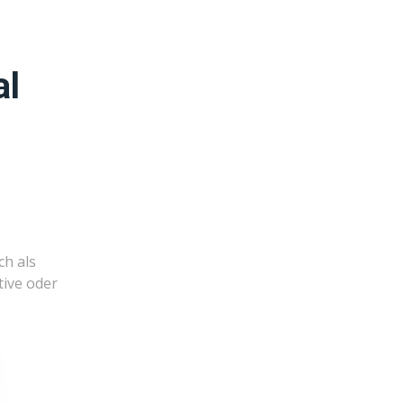
al
ch als
tive oder