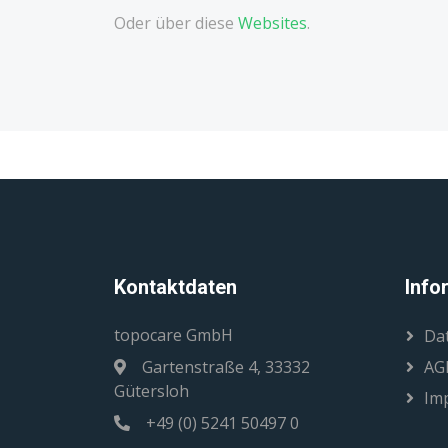
Oder über diese
Websites
.
Kontaktdaten
Info
topocare GmbH
Da
Gartenstraße 4, 33332
AG
Gütersloh
Im
+49 (0) 5241 50497 0