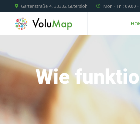
Gartenstraße 4, 33332 Gütersloh
Mon - Fri : 09.00 -
HO
Wie funkti