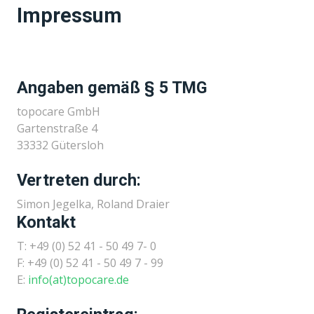
Impressum
Angaben gemäß § 5 TMG
topocare GmbH
Gartenstraße 4
33332 Gütersloh
Vertreten durch:
Simon Jegelka, Roland Draier
Kontakt
T: +49 (0) 52 41 - 50 49 7- 0
F: +49 (0) 52 41 - 50 49 7 - 99
E:
info(at)topocare.de